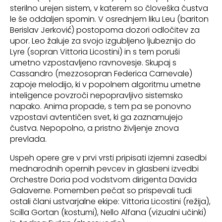
sterilno urejen sistem, v katerem so človeška čustva
le še oddaljen spomin. V osrednjem liku Leu (bariton
Berislav Jerković) postopoma dozori odločitev za
upor. Leo žaluje za svojo izgubljeno ljubeznijo do
Lyre (sopran Vittoria Licostini) in s tem poruši
umetno vzpostavljeno ravnovesje. Skupaj s
Cassandro (mezzosopran Federica Carnevale)
zapoje melodijo, ki v popolnem algoritmu umetne
inteligence povzroči nepopravljivo sistemsko
napako. Anima propade, s tem pa se ponovno
vzpostavi avtentičen svet, ki ga zaznamujejo
čustva. Nepopolno, a pristno življenje znova
prevlada.
Uspeh opere gre v prvi vrsti pripisati izjemni zasedbi
mednarodnih opernih pevcev in glasbeni izvedbi
Orchestre Doria pod vodstvom dirigenta Davida
Galaverne. Pomemben pečat so prispevali tudi
ostali člani ustvarjalne ekipe: Vittoria Licostini (režija),
Scilla Gortan (kostumi), Nello Alfana (vizualni učinki)